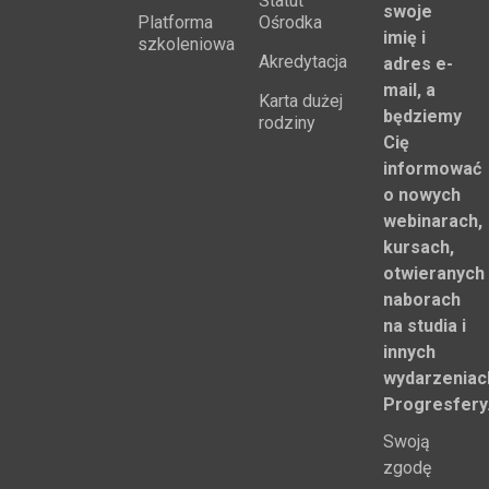
Statut
swoje
Platforma
Ośrodka
imię i
szkoleniowa
Akredytacja
adres e-
mail, a
Karta dużej
będziemy
rodziny
Cię
informować
o nowych
webinarach,
kursach,
otwieranych
naborach
na studia i
innych
wydarzeniac
Progresfery
Swoją
zgodę