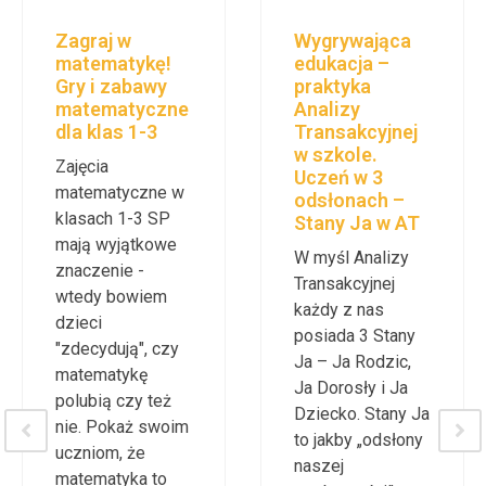
Zagraj w
Wygrywająca
matematykę!
edukacja –
Gry i zabawy
praktyka
matematyczne
Analizy
dla klas 1-3
Transakcyjnej
w szkole.
Zajęcia
Uczeń w 3
matematyczne w
odsłonach –
klasach 1-3 SP
Stany Ja w AT
mają wyjątkowe
W myśl Analizy
znaczenie -
Transakcyjnej
wtedy bowiem
każdy z nas
dzieci
posiada 3 Stany
"zdecydują", czy
Ja – Ja Rodzic,
matematykę
Ja Dorosły i Ja
polubią czy też
Dziecko. Stany Ja
nie. Pokaż swoim
to jakby „odsłony
uczniom, że
naszej
matematyka to