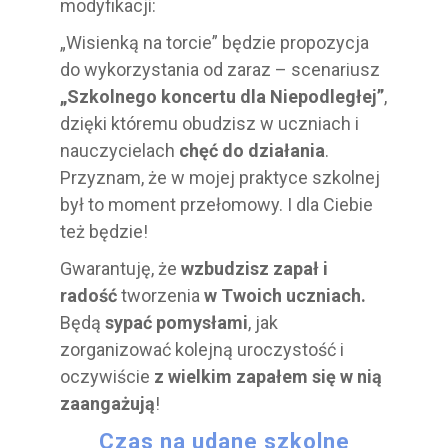
modyfikacji:
„Wisienką na torcie” będzie propozycja
do wykorzystania od zaraz – scenariusz
„Szkolnego koncertu dla Niepodległej”
,
dzięki któremu obudzisz w uczniach i
nauczycielach
chęć do działania
.
Przyznam, że w mojej praktyce szkolnej
był to moment przełomowy. I dla Ciebie
też będzie!
Gwarantuję, że
wzbudzisz zapał i
radość
tworzenia
w Twoich uczniach.
Będą
sypać pomysłami
, jak
zorganizować kolejną uroczystość i
oczywiście
z wielkim zapałem się w nią
zaangażują
!
Czas na udane szkolne