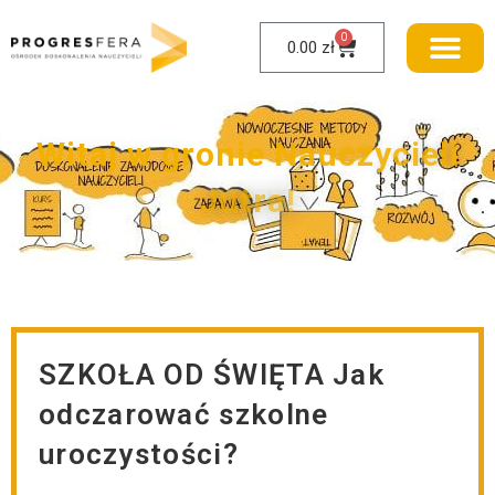
0
0.00
zł
W
i
t
a
j
w
g
r
o
n
i
e
N
a
u
c
z
y
c
i
e
l
i
J
u
t
r
a
!
SZKOŁA OD ŚWIĘTA Jak
odczarować szkolne
uroczystości?