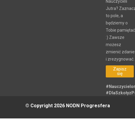
Nauczycieli
Jutra? Zaznac
to pole, a
będziemy o
Tobie pamiętać
:) Zawsze
możesz
zmienić zdanie
i zrezygnować.
Zapisz
się
#Nauczycielo
#DlaSzkołyz
© Copyright 2026 NODN Progresfera