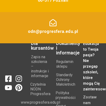
60-517 Poznań
odn@progresfera.edu.pl
Dla
Dokumenty
Edukacja
kursantów
i
to Twoja
informacje
pasja?
Zapis na
Nie
szkolenia
Regulamin
–
sklepu
przegap
instrukcje i
szkoleń,
Standardy
informacje
które
Ochrony
mogą Cię
Czytelnia
Małoletnich
NODN
zainteresow
Polityka
Progresfera
Zostaw
prywatności
www.progresfera.edu.pl
nam