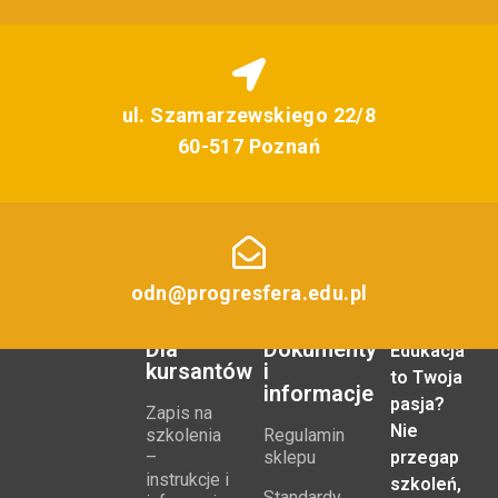
ul. Szamarzewskiego 22/8
60-517 Poznań
odn@progresfera.edu.pl
Dla
Dokumenty
Edukacja
kursantów
i
to Twoja
informacje
pasja?
Zapis na
Nie
szkolenia
Regulamin
–
sklepu
przegap
instrukcje i
szkoleń,
Standardy