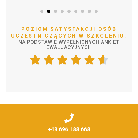
POZIOM
SATYSFAKCJI
OSÓB
UCZESTNICZĄCYCH
W
SZKOLENIU:
NA
PODSTAWIE
WYPEŁNIONYCH
ANKIET
EWALUACYJNYCH
+48 696 188 668