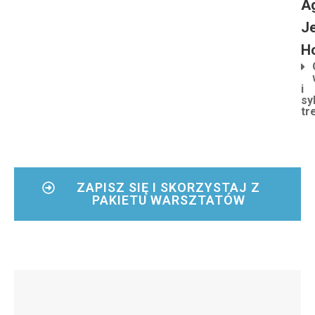
A
Je
H
i
sy
tr
ZAPISZ SIĘ I SKORZYSTAJ Z
PAKIETU WARSZTATÓW