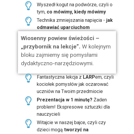
Wyszedł kogut na podwórze, czyli o
tym,
co mówimy, kiedy mówimy
Technika zmniejszania napięcia -
jak
odmawiać uparciuchom
Wiosenny powiew świeżości –
„przybornik na lekcje”.
W kolejnym
bloku zajmiemy się pomysłami
dydaktyczno-narzędziowymi.
Fantastyczna lekcja z
LARP
em, czyli
kociołek pomysłów jak oczarować
uczniów na Twoim przedmiocie
Prezentacja w 1 minutę?
Żaden
problem! Ekspresowe sztuczki dla
nauczycieli
Witajcie w naszej bajce, czyli czy
dzieci mogą
tworzyć na