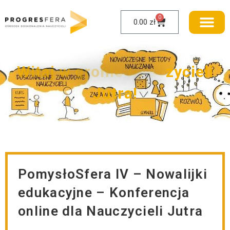
0
0.00
zł
W
i
t
a
j
w
g
r
o
n
i
e
N
a
u
c
z
y
c
i
e
l
i
J
u
t
r
a
!
PomysłoSfera IV – Nowalijki
edukacyjne – Konferencja
online dla Nauczycieli Jutra