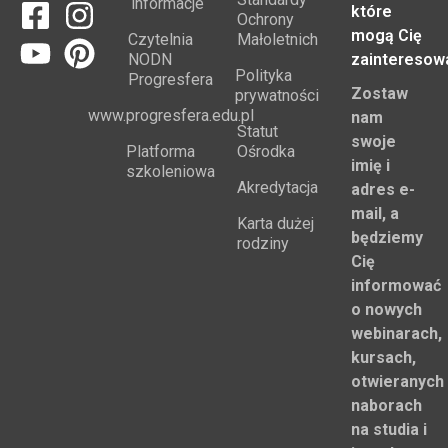
informacje
które
Ochrony
mogą Cię
Czytelnia
Małoletnich
NODN
zainteresow
Polityka
Progresfera
Zostaw
prywatności
www.progresfera.edu.pl
nam
Statut
swoje
Platforma
Ośrodka
imię i
szkoleniowa
Akredytacja
adres e-
mail, a
Karta dużej
będziemy
rodziny
Cię
informować
o nowych
webinarach,
kursach,
otwieranych
naborach
na studia i