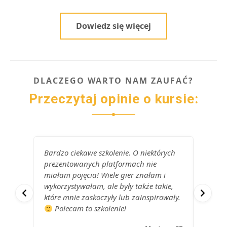
Dowiedz się więcej
DLACZEGO WARTO NAM ZAUFAĆ?
Przeczytaj opinie o kursie:
Bardzo ciekawe szkolenie. O niektórych
Szkole
prezentowanych platformach nie
przyda
miałam pojęcia! Wiele gier znałam i
plansz
wykorzystywałam, ale były także takie,
mógł s
które mnie zaskoczyły lub zainspirowały.
na gru
Polecam to szkolenie!