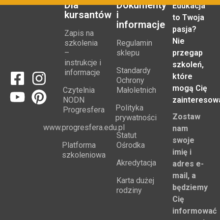
Dla
Dokumenty
Edukacja
kursantów
i
to Twoja
informacje
pasja?
Zapis na
Nie
szkolenia
Regulamin
–
sklepu
przegap
instrukcje i
szkoleń,
Standardy
informacje
które
Ochrony
mogą Cię
Czytelnia
Małoletnich
NODN
zainteresow
Polityka
Progresfera
Zostaw
prywatności
www.progresfera.edu.pl
nam
Statut
swoje
Platforma
Ośrodka
imię i
szkoleniowa
Akredytacja
adres e-
mail, a
Karta dużej
będziemy
rodziny
Cię
informować