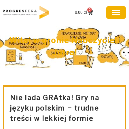
0
0.00
zł
W
i
t
a
j
w
g
r
o
n
i
e
N
a
u
c
z
y
c
i
e
l
i
J
u
t
r
a
!
Nie lada GRAtka! Gry na
języku polskim – trudne
treści w lekkiej formie