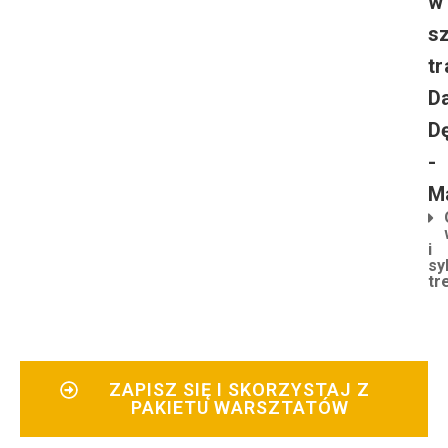
w
s
tr
D
D
-
M
i
sy
tr
ZAPISZ SIĘ I SKORZYSTAJ Z
PAKIETU WARSZTATÓW