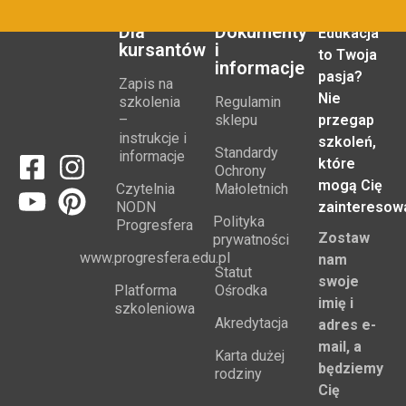
Dla
Dokumenty
Edukacja
kursantów
i
to Twoja
informacje
pasja?
Zapis na
Nie
szkolenia
Regulamin
–
sklepu
przegap
instrukcje i
szkoleń,
Standardy
informacje
które
Ochrony
mogą Cię
Czytelnia
Małoletnich
NODN
zainteresow
Polityka
Progresfera
Zostaw
prywatności
www.progresfera.edu.pl
nam
Statut
swoje
Platforma
Ośrodka
imię i
szkoleniowa
Akredytacja
adres e-
mail, a
Karta dużej
będziemy
rodziny
Cię