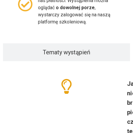
nas płatności. Wystąpienia można
oglądać
o dowolnej porze
,
wystarczy zalogować się na naszą
platformę szkoleniową.
Tematy wystąpień
J
ni
b
pi
cz
t