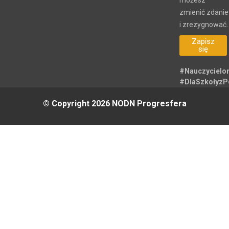
zmienić zdanie
i zrezygnować.
Zapisz
się
#Nauczycielo
#DlaSzkołyz
© Copyright 2026 NODN Progresfera