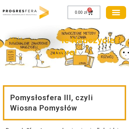
0
0.00
zł
W
i
t
a
j
w
g
r
o
n
i
e
N
a
u
c
z
y
c
i
e
l
i
J
u
t
r
a
!
Pomysłosfera III, czyli
Wiosna Pomysłów