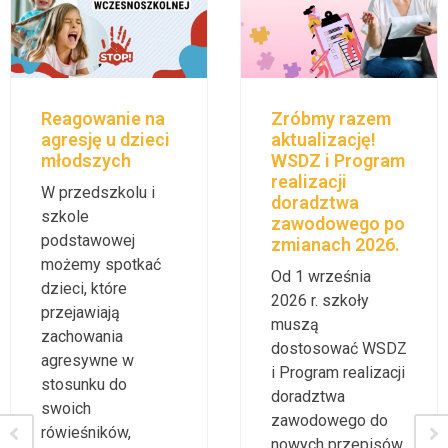
Reagowanie na
Zróbmy razem
agresję u dzieci
aktualizację!
młodszych
WSDZ i Program
realizacji
W przedszkolu i
doradztwa
szkole
zawodowego po
podstawowej
zmianach 2026.
możemy spotkać
Od 1 września
dzieci, które
2026 r. szkoły
przejawiają
muszą
zachowania
dostosować WSDZ
agresywne w
i Program realizacji
stosunku do
doradztwa
swoich
zawodowego do
rówieśników,
nowych przepisów.