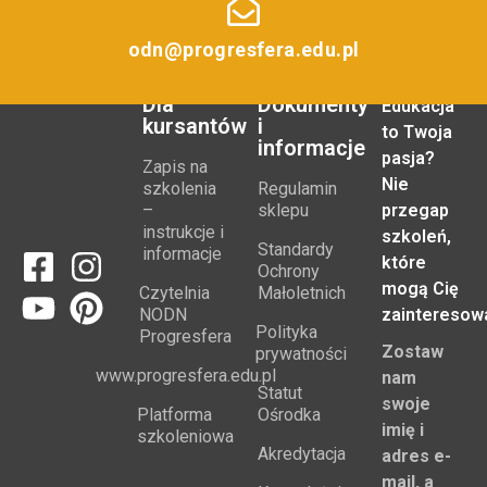
odn@progresfera.edu.pl
Dla
Dokumenty
Edukacja
kursantów
i
to Twoja
informacje
pasja?
Zapis na
Nie
szkolenia
Regulamin
–
sklepu
przegap
instrukcje i
szkoleń,
Standardy
informacje
które
Ochrony
mogą Cię
Czytelnia
Małoletnich
NODN
zainteresow
Polityka
Progresfera
Zostaw
prywatności
www.progresfera.edu.pl
nam
Statut
swoje
Platforma
Ośrodka
imię i
szkoleniowa
Akredytacja
adres e-
mail, a