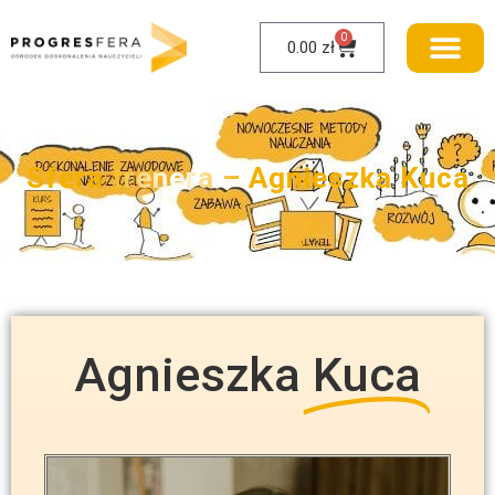
0
0.00
zł
Sfera trenera – Agnieszka Kuca
Agnieszka
Kuca