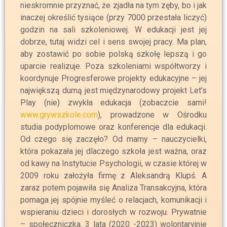
nieskromnie przyznać, że zjadła na tym zęby, bo i jak
inaczej określić tysiące (przy 7000 przestała liczyć)
godzin na sali szkoleniowej. W edukacji jest jej
dobrze, tutaj widzi cel i sens swojej pracy. Ma plan,
aby zostawić po sobie polską szkołę lepszą i go
uparcie realizuje. Poza szkoleniami współtworzy i
koordynuje Progresferowe projekty edukacyjne – jej
największą dumą jest międzynarodowy projekt Let’s
Play (nie) zwykła edukacja (zobaczcie sami!
www.grywszkole.com
), prowadzone w Ośrodku
studia podyplomowe oraz konferencje dla edukacji.
Od czego się zaczęło? Od mamy – nauczycielki,
która pokazała jej dlaczego szkoła jest ważna, oraz
od kawy na Instytucie Psychologii, w czasie której w
2009 roku założyła firmę z Aleksandrą Klupś. A
zaraz potem pojawiła się Analiza Transakcyjna, która
pomaga jej spójnie myśleć o relacjach, komunikacji i
wspieraniu dzieci i dorosłych w rozwoju. Prywatnie
– społeczniczka. 3 lata (2020 -2023) wolontaryjnie