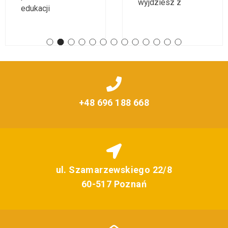
wyjdziesz z
edukacji
+48 696 188 668
ul. Szamarzewskiego 22/8
60-517 Poznań