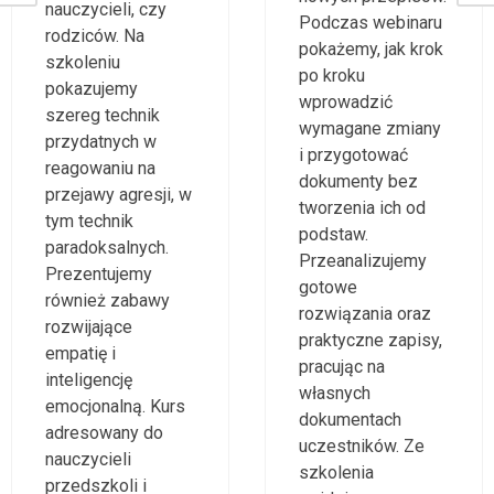
nauczycieli, czy
Podczas webinaru
rodziców. Na
pokażemy, jak krok
szkoleniu
po kroku
pokazujemy
wprowadzić
szereg technik
wymagane zmiany
przydatnych w
i przygotować
reagowaniu na
dokumenty bez
przejawy agresji, w
tworzenia ich od
tym technik
podstaw.
paradoksalnych.
Przeanalizujemy
Prezentujemy
gotowe
również zabawy
rozwiązania oraz
rozwijające
praktyczne zapisy,
empatię i
pracując na
inteligencję
własnych
emocjonalną. Kurs
dokumentach
adresowany do
uczestników. Ze
nauczycieli
szkolenia
przedszkoli i