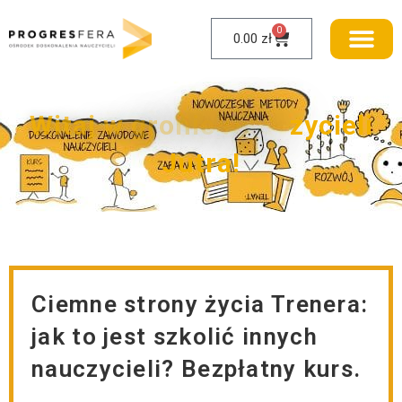
0
0.00
zł
W
i
t
a
j
w
g
r
o
n
i
e
N
a
u
c
z
y
c
i
e
l
i
J
u
t
r
a
!
Ciemne strony życia Trenera:
jak to jest szkolić innych
nauczycieli? Bezpłatny kurs.