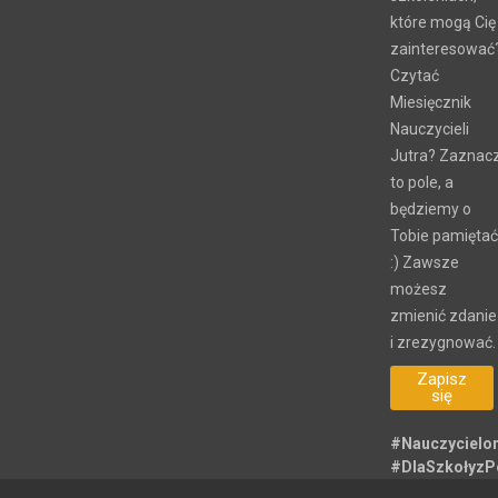
nowych
szkoleniach,
które mogą Cię
zainteresować
Czytać
Miesięcznik
Nauczycieli
Jutra? Zaznac
to pole, a
będziemy o
Tobie pamiętać
:) Zawsze
możesz
zmienić zdanie
i zrezygnować.
Zapisz
się
#Nauczycielo