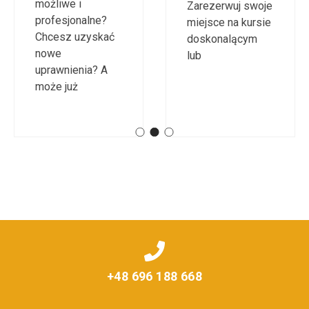
jest dla Ciebie!
Zarezerwuj swoje
miejsce na kursie
doskonalącym
lub
+48 696 188 668