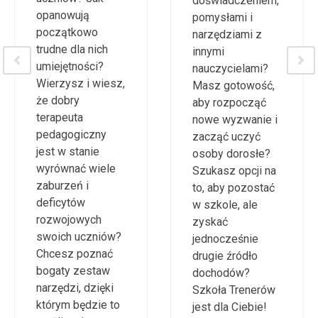
swoim
dla uczniów
doświadczeniem,
świetną zabawą i
pomysłami i
przygodą?
narzędziami z
Innowacyjne,
innymi
nieszablonowe
nauczycielami?
metody pracy to
Masz gotowość,
coś, co pociąga
aby rozpocząć
Cię od "zawsze"?
nowe wyzwanie i
Kierunek Gry i
zacząć uczyć
grywalizacja w
osoby dorosłe?
edukacji są
Szukasz opcji na
właśnie dla
to, aby pozostać
Ciebie!
w szkole, ale
Zarezerwuj swoje
zyskać
miejsce
jednocześnie
drugie źródło
dochodów?
Szkoła Trenerów