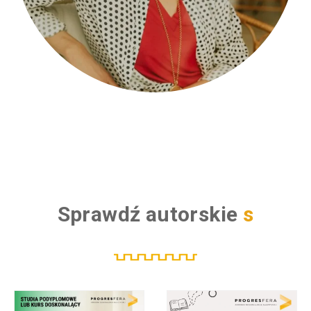
Sprawdź autorskie
s
t
u
d
i
a
p
o
d