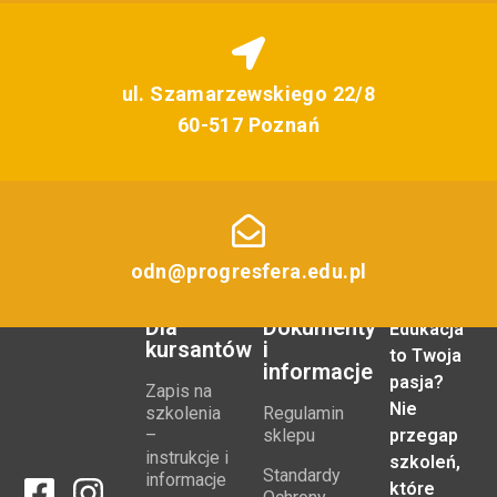
ul. Szamarzewskiego 22/8
60-517 Poznań
odn@progresfera.edu.pl
Dla
Dokumenty
Edukacja
kursantów
i
to Twoja
informacje
pasja?
Zapis na
Nie
szkolenia
Regulamin
–
sklepu
przegap