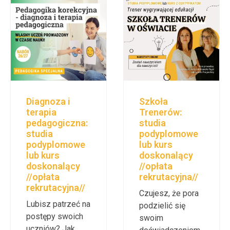
Gry i
grywalizacja w
edukacji:
studia
podyplomowe
//opłata
rekrutacyjna//
Od zawsze
wiesz, że chcesz
Szkoła
Trenerów:
uczyć inaczej?
studia
Kreatywnie,
podyplomowe
ciekawie,
lub kurs
motywująco?
doskonalący
Masz
//opłata
przekonanie, że
rekrutacyjna//
zdobywanie
Czujesz, że pora
wiedzy i proces
podzielić się
nauki może być