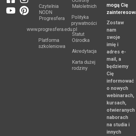
instrukcje i
szkoleń,
Standardy
informacje
które
Ochrony
mogą Cię
Czytelnia
Małoletnich
NODN
zainteresow
Polityka
Progresfera
Zostaw
prywatności
www.progresfera.edu.pl
nam
Statut
swoje
Platforma
Ośrodka
imię i
szkoleniowa
Akredytacja
adres e-
mail, a
Karta dużej
będziemy
rodziny
Cię
informować
o nowych
webinarach,
kursach,
otwieranych
naborach
na studia i