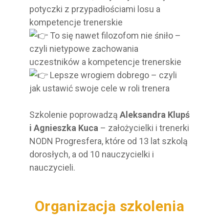
potyczki z przypadłościami losu a
kompetencje trenerskie
To się nawet filozofom nie śniło –
czyli nietypowe zachowania
uczestników a kompetencje trenerskie
Lepsze wrogiem dobrego – czyli
jak ustawić swoje cele w roli trenera
Szkolenie poprowadzą
Aleksandra Klupś
i Agnieszka Kuca
– założycielki i trenerki
NODN Progresfera, które od 13 lat szkolą
dorosłych, a od 10 nauczycielki i
nauczycieli.
Organizacja
s
z
k
o
l
e
n
i
a
: