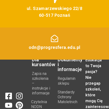
ul. Szamarzewskiego 22/8
60-517 Poznań
odn@progresfera.edu.pl
Dla
Dokumenty
Edukacja
kursantów
i
to Twoja
informacje
pasja?
Zapis na
Nie
szkolenia
Regulamin
–
sklepu
przegap
instrukcje i
szkoleń,
Standardy
informacje
które
Ochrony