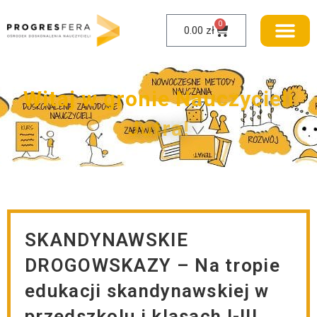
0
0.00
zł
W
i
t
a
j
w
g
r
o
n
i
e
N
a
u
c
z
y
c
i
e
l
i
J
u
t
r
a
!
SKANDYNAWSKIE
DROGOWSKAZY – Na tropie
edukacji skandynawskiej w
przedszkolu i klasach I-III