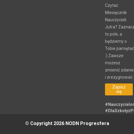
które mogą Cię
zainteresować
Czytać
Miesięcznik
Nauczycieli
Jutra? Zaznac
to pole, a
będziemy o
Tobie pamiętać
:) Zawsze
możesz
zmienić zdanie
i zrezygnować.
Zapisz
się
#Nauczycielo
#DlaSzkołyz