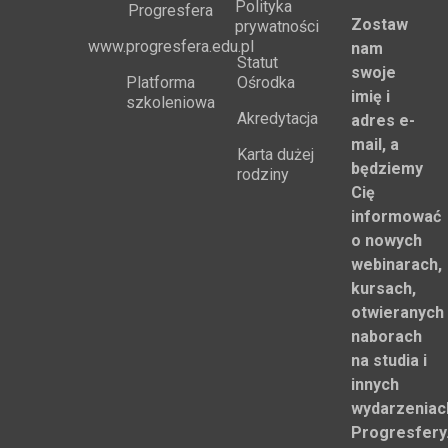
mogą Cię
Czytelnia
Małoletnich
NODN
zainteresow
Polityka
Progresfera
Zostaw
prywatności
www.progresfera.edu.pl
nam
Statut
swoje
Platforma
Ośrodka
imię i
szkoleniowa
Akredytacja
adres e-
mail, a
Karta dużej
będziemy
rodziny
Cię
informować
o nowych
webinarach,
kursach,
otwieranych
naborach
na studia i
innych
wydarzeniac