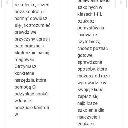
nie działają? Na
sposobów
naszym
omawiania lektur
szkoleniu „Uczeń
szkolnych w
poza kontrolą i
klasach I-III,
normą” dowiesz
szukasz
się, jak zrozumieć
pomysłów na
prawdziwe
innowację
przyczyny agresji
czytelniczą,
patologicznej i
chcesz poznać
skutecznie na nią
gotowe,
reagować.
sprawdzone
Otrzymasz
sposoby, które
konkretne
możesz od razu
narzędzia, które
wprowadzić w
pomogą Ci
swojej klasie
odzyskać spokój
zapisz się
w klasie i
najbliższe
poczucie kontroli
szkolenie dla
w
nauczycieli