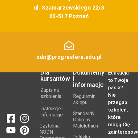
ul. Szamarzewskiego 22/8
60-517 Poznań
odn@progresfera.edu.pl
Dla
Dokumenty
Edukacja
kursantów
i
to Twoja
informacje
pasja?
Zapis na
Nie
szkolenia
Regulamin
–
sklepu
przegap
instrukcje i
szkoleń,
Standardy
informacje
które
Ochrony
mogą Cię
Czytelnia
Małoletnich
NODN
zainteresow
Polityka