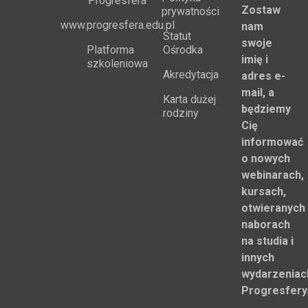
Progresfera
Zostaw
prywatności
www.progresfera.edu.pl
nam
Statut
swoje
Platforma
Ośrodka
imię i
szkoleniowa
Akredytacja
adres e-
mail, a
Karta dużej
będziemy
rodziny
Cię
informować
o nowych
webinarach,
kursach,
otwieranych
naborach
na studia i
innych
wydarzeniac
Progresfery