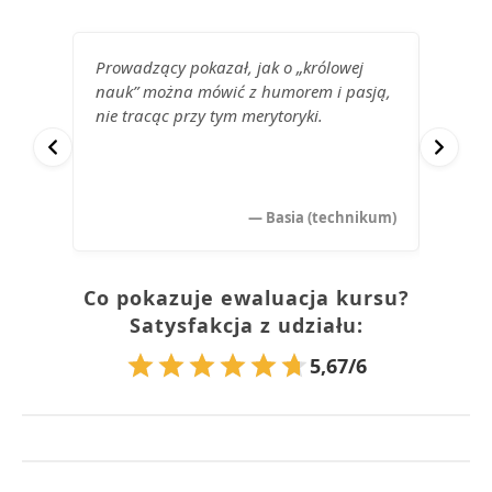
Prowadzący pokazał, jak o „królowej
Wartoś
nauk” można mówić z humorem i pasją,
Polec
nie tracąc przy tym merytoryki.
— Basia (technikum)
Co pokazuje ewaluacja kursu?
Satysfakcja z udziału:
5,67/6