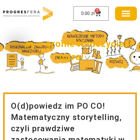
0
0.00
zł
W
i
t
a
j
w
g
r
o
n
i
e
N
a
u
c
z
y
c
i
e
l
i
J
u
t
r
a
!
O(d)powiedz im PO CO!
Matematyczny storytelling,
czyli prawdziwe
zastosowania matematyki w