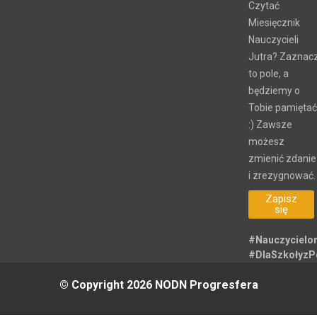
Czytać
Miesięcznik
Nauczycieli
Jutra? Zaznac
to pole, a
będziemy o
Tobie pamiętać
:) Zawsze
możesz
zmienić zdanie
i zrezygnować.
Zapisz
się
#Nauczycielo
#DlaSzkołyz
© Copyright 2026 NODN Progresfera