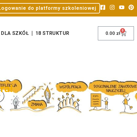
Logowanie do platformy szkoleniowej
0
DLA SZKÓŁ
18 STRUKTUR
0.00
zł
t
r
a
!