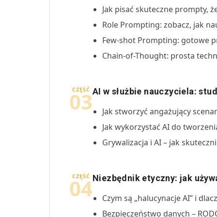
Jak pisać skuteczne prompty, 
Role Prompting: zobacz, jak na
Few-shot Prompting: gotowe pr
Chain-of-Thought: prosta techn
CZĘŚĆ
AI w służbie nauczyciela: st
03
Jak stworzyć angażujący scenar
Jak wykorzystać AI do tworzeni
Grywalizacja i AI – jak skuteczn
CZĘŚĆ
Niezbędnik etyczny: jak używ
04
Czym są „halucynacje AI” i dlac
Bezpieczeństwo danych – RODO