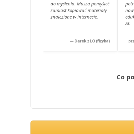
do myślenia. Muszą pomyśleć
potr
zamiast kopiować materiały
nowo
znalezione w internecie.
eduk
AI.
— Darek z LO (fizyka)
pr
Co po