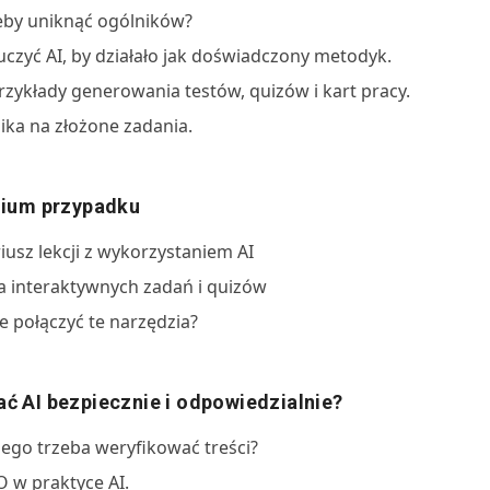
żeby uniknąć ogólników?
uczyć AI, by działało jak doświadczony metodyk.
zykłady generowania testów, quizów i kart pracy.
ika na złożone zadania.
udium przypadku
iusz lekcji z wykorzystaniem AI
a interaktywnych zadań i quizów
ie połączyć te narzędzia?
ać AI bezpiecznie i odpowiedzialnie?
zego trzeba weryfikować treści?
 w praktyce AI.