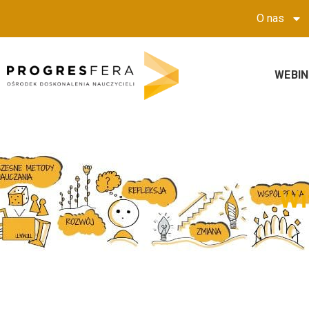
O nas
WEBI
W
i