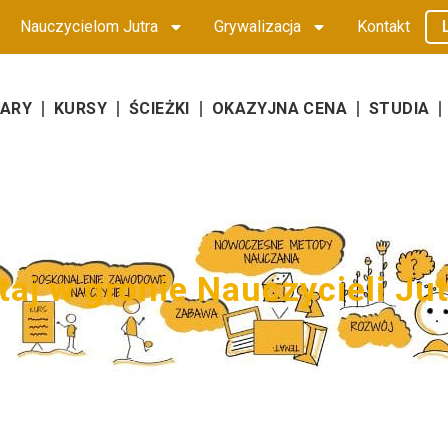
Nauczycielom Jutra
Grywalizacja
Kontakt
NARY
KURSY
ŚCIEŻKI
OKAZYJNA CENA
STUDIA
t
a
j
w
g
r
o
n
i
e
N
a
u
c
z
y
c
i
e
l
i
J
u