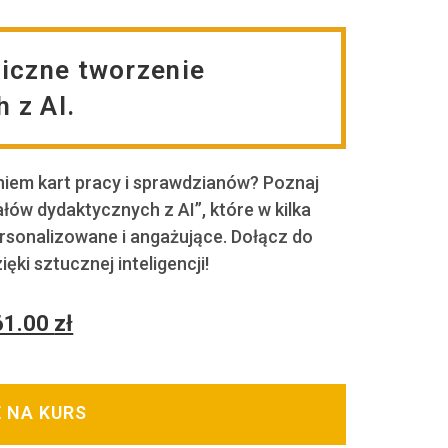
wiczne tworzenie
 z AI.
iem kart pracy i sprawdzianów? Poznaj
ów dydaktycznych z AI”, które w kilka
ersonalizowane i angażujące. Dołącz do
ęki sztucznej inteligencji!
61.00
zł
Ę NA KURS