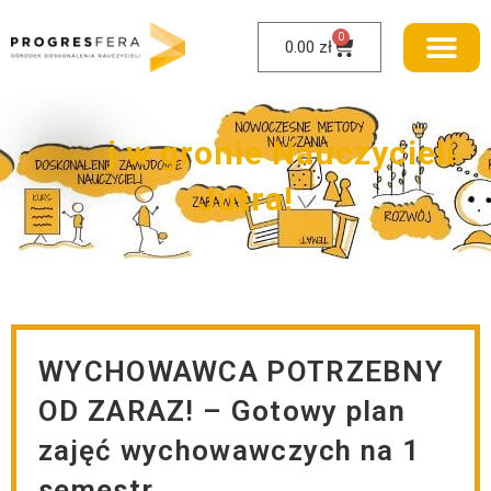
0
0.00
zł
W
i
t
a
j
w
g
r
o
n
i
e
N
a
u
c
z
y
c
i
e
l
i
J
u
t
r
a
!
WYCHOWAWCA POTRZEBNY
OD ZARAZ! – Gotowy plan
zajęć wychowawczych na 1
semestr