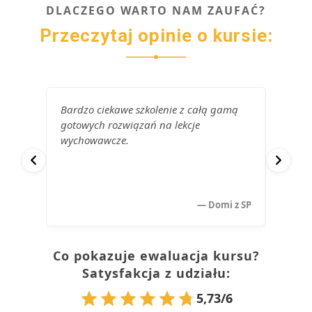
DLACZEGO WARTO NAM ZAUFAĆ?
Przeczytaj opinie o kursie:
Bardzo ciekawe szkolenie z całą gamą
Prowa
gotowych rozwiązań na lekcje
wiedzę
wychowawcze.
przeka
bardzo
— Domi z SP
Co pokazuje ewaluacja kursu?
Satysfakcja z udziału:
5,73/6