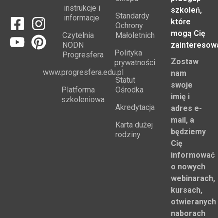
instrukcje i
szkoleń,
Standardy
informacje
które
Ochrony
mogą Cię
Czytelnia
Małoletnich
NODN
zainteresow
Polityka
Progresfera
Zostaw
prywatności
www.progresfera.edu.pl
nam
Statut
swoje
Platforma
Ośrodka
imię i
szkoleniowa
Akredytacja
adres e-
mail, a
Karta dużej
będziemy
rodziny
Cię
informować
o nowych
webinarach,
kursach,
otwieranych
naborach