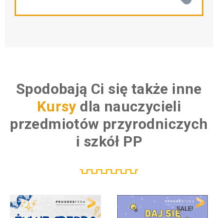
Spodobają Ci się także inne
K
u
r
s
y
dla nauczycieli
przedmiotów przyrodniczych
i szkół PP
SALE!