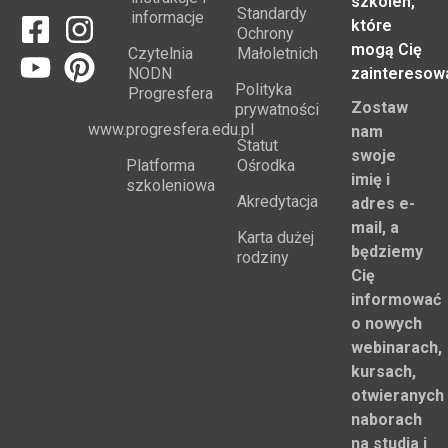
szkoleń,
Standardy
informacje
które
Ochrony
mogą Cię
Czytelnia
Małoletnich
NODN
zainteresow
Polityka
Progresfera
Zostaw
prywatności
www.progresfera.edu.pl
nam
Statut
swoje
Platforma
Ośrodka
imię i
szkoleniowa
Akredytacja
adres e-
mail, a
Karta dużej
będziemy
rodziny
Cię
informować
o nowych
webinarach,
kursach,
otwieranych
naborach
na studia i