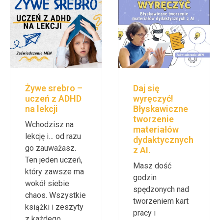
Żywe srebro –
Daj się
uczeń z ADHD
wyręczyć!
na lekcji
Błyskawiczne
tworzenie
Wchodzisz na
materiałów
lekcję i… od razu
dydaktycznych
go zauważasz.
z AI.
Ten jeden uczeń,
Masz dość
który zawsze ma
godzin
wokół siebie
spędzonych nad
chaos. Wszystkie
tworzeniem kart
książki i zeszyty
pracy i
z każdego