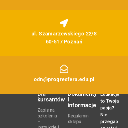
ul. Szamarzewskiego 22/8
60-517 Poznań
odn@progresfera.edu.pl
Dla
Dokumenty
Edukacja
kursantów
i
to Twoja
informacje
pasja?
Zapis na
Nie
szkolenia
Regulamin
–
sklepu
przegap
instrukcje i