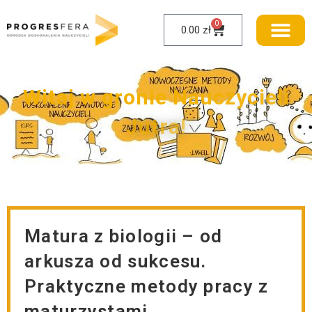
0
0.00
zł
W
i
t
a
j
w
g
r
o
n
i
e
N
a
u
c
z
y
c
i
e
l
i
J
u
t
r
a
!
Matura z biologii – od
arkusza od sukcesu.
Praktyczne metody pracy z
maturzystami