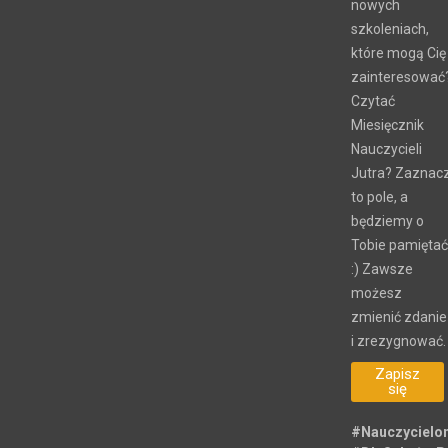
nowych
szkoleniach,
które mogą Cię
zainteresować
Czytać
Miesięcznik
Nauczycieli
Jutra? Zaznac
to pole, a
będziemy o
Tobie pamiętać
:) Zawsze
możesz
zmienić zdanie
i zrezygnować.
Zapisz
się
#Nauczycielo