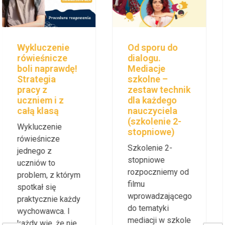
diagnostycznych
dla każdego
nauczyciela
Wstępna
Mamo, jeszcze
diagnoza
chwilkę…
Pomysły na
pedagogiczna
świetlicę
jest wymagana od
szkolną, w
szkoły w
której chce się
zakresie
być.
umiejętności
Przepełnione
uczniów, u
świetlice, dzieci
których występują
w wieku od 6 do
trudności w
15 lat, różne
nauce, dlatego
oczekiwania i
właśnie
potrzeby. Jak się
przygotowałyśmy
w tym odnaleźć?
kurs, podczas
Jak zapewnić
którego poznamy
dzieciom
zestaw narzędzi