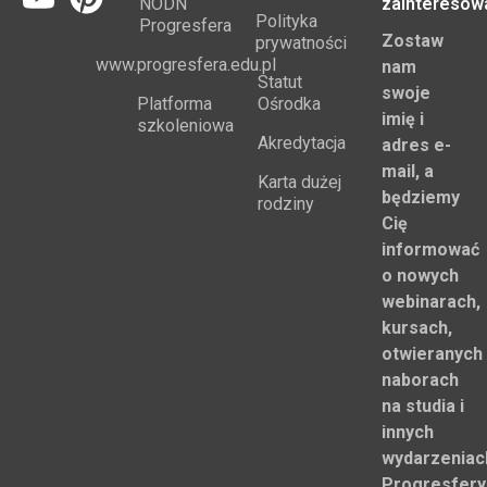
NODN
zainteresow
Polityka
Progresfera
Zostaw
prywatności
www.progresfera.edu.pl
nam
Statut
swoje
Platforma
Ośrodka
imię i
szkoleniowa
Akredytacja
adres e-
mail, a
Karta dużej
będziemy
rodziny
Cię
informować
o nowych
webinarach,
kursach,
otwieranych
naborach
na studia i
innych
wydarzeniac
Progresfery