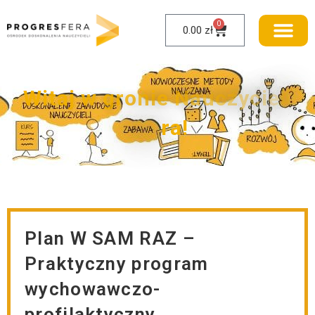
0
0.00
zł
W
i
t
a
j
w
g
r
o
n
i
e
N
a
u
c
z
y
c
i
e
l
i
J
u
t
r
a
!
Plan W SAM RAZ –
Praktyczny program
wychowawczo-
profilaktyczny