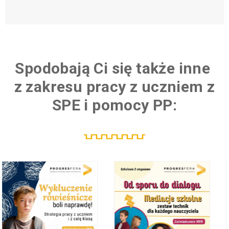
Spodobają Ci się także inne
K
u
z zakresu pracy z
uczniem z SPE i pomocy PP:
SALE!
Szkolna
diagnoza
pedagogiczna
– z marszu. 5
narzędzi