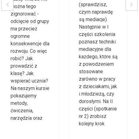
możliwość
diagnozujących,
relaksu pozbycia
które każdy może
się frustracji,
wykorzystać u
których doznały
uczniów w
uczestnicząc w
każdym wieku, od
zajęciach
edukacji
szkolnych? Jakie
wczesnoszkolnej
zaproponować
po uczniów
zajęcia, by
starszych.
rozpalić światło w
oczach
świetlików?
Odpowiedź na
powyższe
pytania już
istnieją i warto