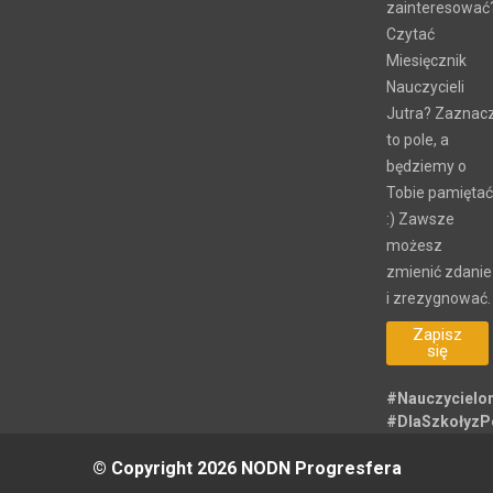
zainteresować
Czytać
Miesięcznik
Nauczycieli
Jutra? Zaznac
to pole, a
będziemy o
Tobie pamiętać
:) Zawsze
możesz
zmienić zdanie
i zrezygnować.
Zapisz
się
#Nauczycielo
#DlaSzkołyz
© Copyright 2026 NODN Progresfera