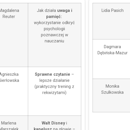
Magdalena
Jak działa
uwaga i
Lidia Pasich
Reuter
pamięć:
wykorzystanie odkryć
psychologii
poznawczej w
nauczaniu
Dagmara
Dębińska-Mazur
Agnieszka
Sprawne czytanie
–
Gierłowska
lepsze działanie
Monika
(praktyczny trening z
Szulkowska
rekwizytami)
Marlena
Walt Disney
i
Marszałek
kapelusz
na głowie –