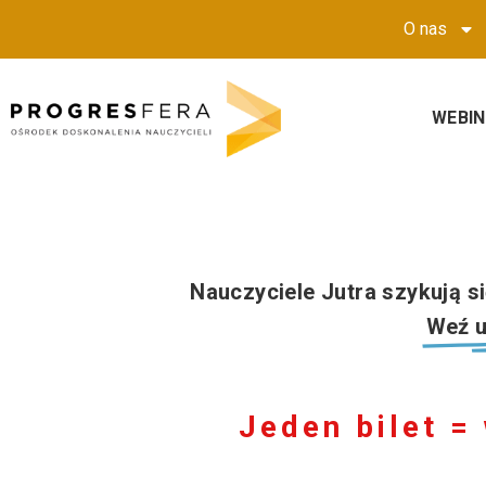
O nas
WEBI
Nauczyciele Jutra szykują s
Weź u
Jeden bilet =