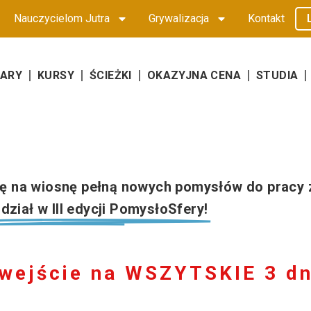
Nauczycielom Jutra
Grywalizacja
Kontakt
NARY
KURSY
ŚCIEŻKI
OKAZYJNA CENA
STUDIA
ię na wiosnę pełną nowych pomysłów do pracy z
dział w III edycji PomysłoSfery!
 wejście na WSZYTSKIE 3 dn