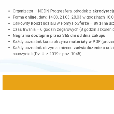
Organizator – NODN Progresfera, ośrodek z
akredytacj
Forma
online,
daty: 14.03, 21.03, 28.03 w godzinach 18.
Całkowity
koszt
udziału w PomysłoSferze –
89 zł
na uc
Czas trwania – 6 godzin zegarowych (8 godzin szkoleni
Nagrania dostępne przez 365 dni od dnia zakupu
Każdy uczestnik kursu otrzyma
materiały w PDF
(prezen
Każdy uczestnik otrzyma imienne
zaświadczenie
o udzi
nauczycieli (Dz. U. z 2019 r. poz. 1045)