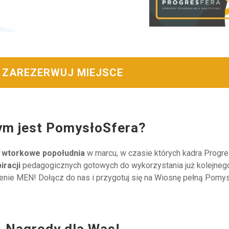
ZAREZERWUJ MIEJSCE
ym jest PomysłoSfera?
 wtorkowe popołudnia
w marcu, w czasie których kadra Progr
piracji
pedagogicznych gotowych do wykorzystania już kolejnego
ie MEN! Dołącz do nas i przygotuj się na Wiosnę pełną Pomy
Nagrody dla Was!