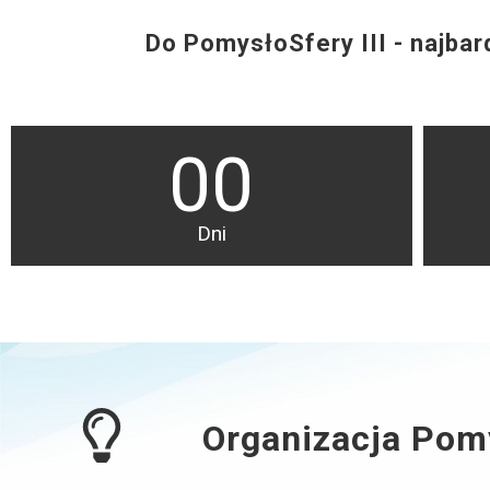
Do PomysłoSfery III - najbard
00
Dni
Organizacja Pom