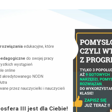
 rozwiązania
edukacyjne, które
pedagogiczne
do swojej pracy
ystkich wystąpień
e online
od akredytowanego NODN
Jutra
ane przez nauczycielki i nauczycieli
osfera III jest dla Ciebie!