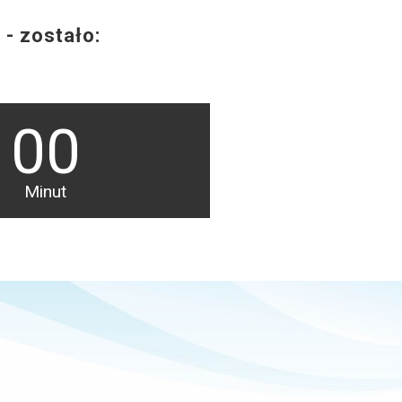
 - zostało:
00
Minut