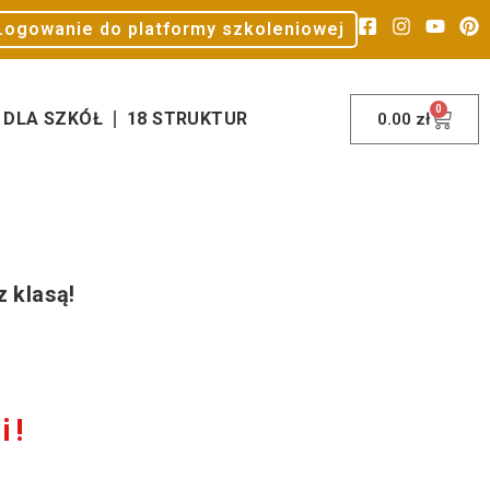
Logowanie do platformy szkoleniowej
0
DLA SZKÓŁ
18 STRUKTUR
0.00
zł
 klasą!
i!