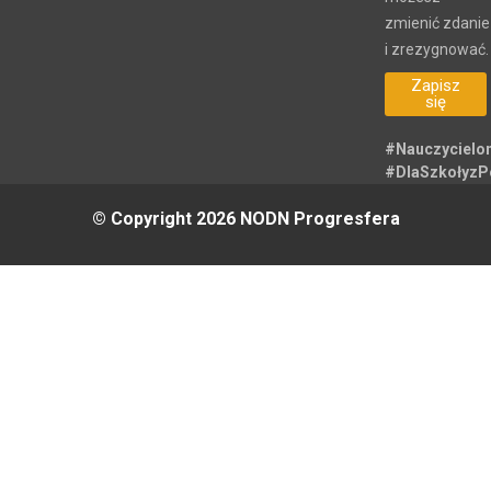
zmienić zdanie
i zrezygnować.
Zapisz
się
#Nauczycielo
#DlaSzkołyz
© Copyright 2026 NODN Progresfera