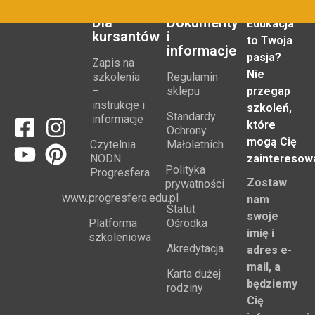
Dla
Dokumenty
Edukacja
kursantów
i
to Twoja
informacje
pasja?
Zapis na
Nie
szkolenia
Regulamin
–
sklepu
przegap
instrukcje i
szkoleń,
Standardy
informacje
które
Ochrony
mogą Cię
Czytelnia
Małoletnich
NODN
zainteresow
Polityka
Progresfera
Zostaw
prywatności
www.progresfera.edu.pl
nam
Statut
swoje
Platforma
Ośrodka
imię i
szkoleniowa
Akredytacja
adres e-
mail, a
Karta dużej
będziemy
rodziny
Cię