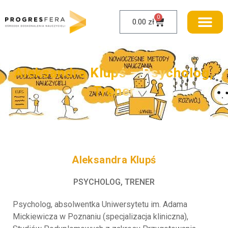
0
0.00
zł
Aleksandra Klupś – Psycholog,
Trener
Aleksandra Klupś
PSYCHOLOG, TRENER
Psycholog, absolwentka Uniwersytetu im. Adama
Mickiewicza w Poznaniu (specjalizacja kliniczna),