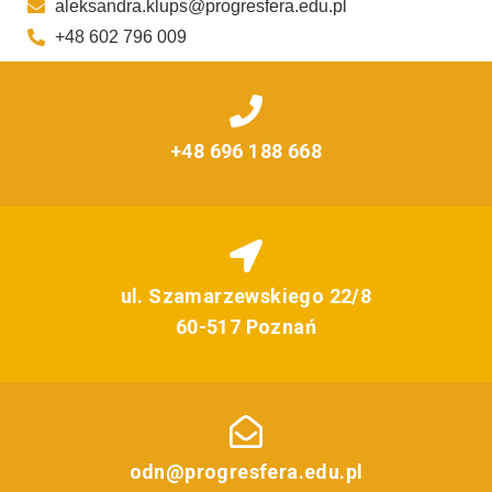
aleksandra.klups@progresfera.edu.pl
+48 602 796 009
+48 696 188 668
ul. Szamarzewskiego 22/8
60-517 Poznań
odn@progresfera.edu.pl